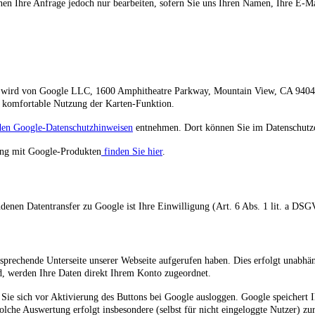
nnen Ihre Anfrage jedoch nur bearbeiten, sofern Sie uns Ihren Namen, Ihre E-M
s wird von Google LLC, 1600 Amphitheatre Parkway, Mountain View, CA 9404
ie komfortable Nutzung der Karten-Funktion.
den Google-Datenschutzhinweisen
entnehmen. Dort können Sie im Datenschutzce
ang mit Google-Produkten
finden Sie hier
.
nen Datentransfer zu Google ist Ihre Einwilligung (Art. 6 Abs. 1 lit. a DSG
sprechende Unterseite unserer Webseite aufgerufen haben. Dies erfolgt unabhäng
nd, werden Ihre Daten direkt Ihrem Konto zugeordnet.
ie sich vor Aktivierung des Buttons bei Google ausloggen. Google speichert I
olche Auswertung erfolgt insbesondere (selbst für nicht eingeloggte Nutzer) 