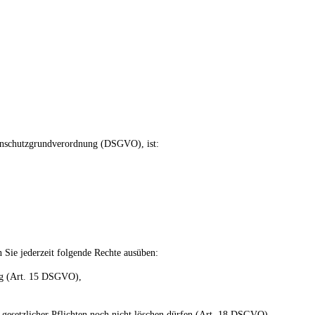
tenschutzgrundverordnung (DSGVO), ist:
Sie jederzeit folgende Rechte ausüben:
ung (Art. 15 DSGVO),
 gesetzlicher Pflichten noch nicht löschen dürfen (Art. 18 DSGVO),